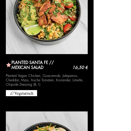
PLANTED SANTA FE //
MEXICAN SALAD
16,50 €
Planted Vegan Chicken, Guacamole, Jalapenos,
Cheddar, Mais, frische Tomaten, Koriander, Limette,
Chipotle Dressing (B,1)
Vegetarisch