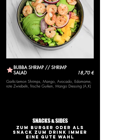
BUBBA SHRIMP // SHRIMP
SALAD
18,70 €
Garlic-Lemon Shrimps, Mango, Avocado, Edamame,
rote Zwiebeln, frische Gurken, Mango Dressing (A,K)
SNACKS & SIDES
Zum Burger oder als
Snack zum Drink immer
eine gute Wahl