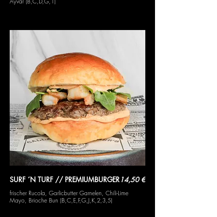
Ayvar (B,C,D,G,1)
SURF ´N TURF // PREMIUMBURGER
14,50 €
frischer Rucola, Garlicbutter Garnelen, Chili-Lime
Mayo, Brioche Bun (B,C,E,F,G,J,K,2,3,5)