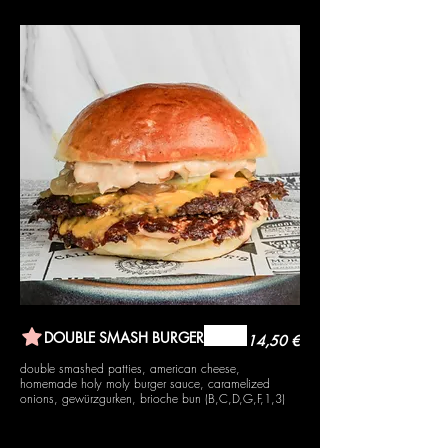
DOUBLE SMASH BURGER
14,50 €
double smashed patties, american cheese,
homemade holy moly burger sauce, caramelized
onions, gewürzgurken, brioche bun (B,C,D,G,F,1,3)