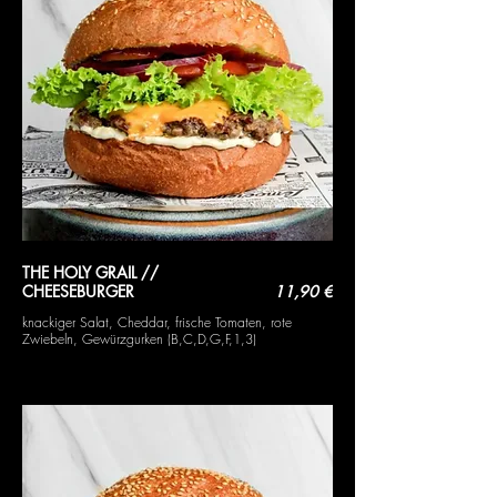
THE HOLY GRAIL //
CHEESEBURGER
11,90 €
knackiger Salat, Cheddar, frische Tomaten, rote
Zwiebeln, Gewürzgurken (B,C,D,G,F,1,3)