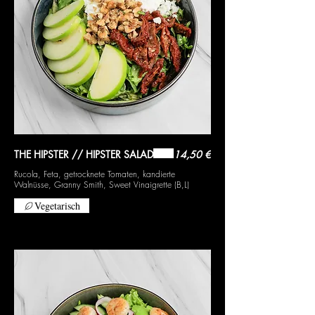
THE HIPSTER // HIPSTER SALAD
14,50 €
Rucola, Feta, getrocknete Tomaten, kandierte
Walnüsse, Granny Smith, Sweet Vinaigrette (B,L)
Vegetarisch