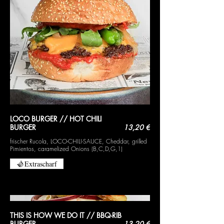
LOCO BURGER // HOT CHILI
BURGER
13,20 €
frischer Rucola, LOCO-CHILI-SAUCE, Cheddar, grilled
Pimientos, caramelized Onions (B,C,D,G,1)
Extrascharf
THIS IS HOW WE DO IT // BBQ-RIB
BURGER
13,20 €