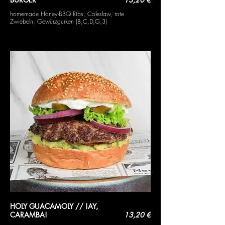
homemade Honey-BBQ Ribs, Coleslaw, rote
Zwiebeln, Gewürzgurken (B,C,D,G,3)
HOLY GUACAMOLY // !AY,
CARAMBA!
13,20 €