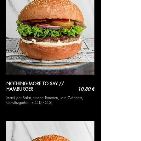
NOTHING MORE TO SAY //
HAMBURGER
10,80 €
knackiger Salat, frische Tomaten, rote Zwiebeln,
Gewürzgurken (B,C,D,F,G,3)