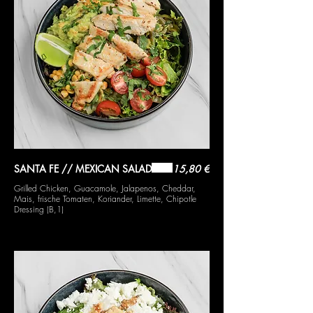
SANTA FE // MEXICAN SALAD
15,80 €
Grilled Chicken, Guacamole, Jalapenos, Cheddar,
Mais, frische Tomaten, Koriander, Limette, Chipotle
Dressing (B,1)