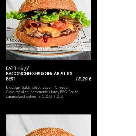
EAT THIS //
BACONCHEESEBURGER A8,9T ITS
BEST
13,20 €
knackiger Salat, crispy Bacon, Cheddar,
Gewürzgurken, homemade Honey-BBQ Sauce,
caramelized onions (B,C,D,G,1,2,5)