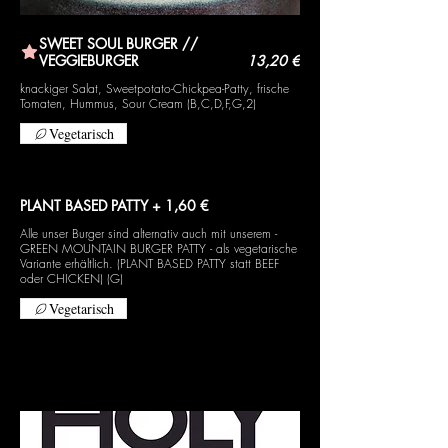
SWEET SOUL BURGER //
VEGGIEBURGER
13,20 €
knackiger Salat, Sweetpotato-Chickpea-Patty, frische
Tomaten, Hummus, Sour Cream (B,C,D,F,G,2)
Vegetarisch
PLANT BASED PATTY + 1,60 €
Alle unser Burger sind alternativ auch mit unserem -
GREEN MOUNTAIN BURGER PATTY - als vegetarische
Variante erhältlich. (PLANT BASED PATTY statt BEEF
oder CHICKEN) (G)
Vegetarisch