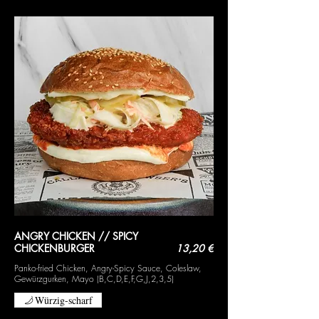
ANGRY CHICKEN // SPICY
CHICKENBURGER
13,20 €
Panko-fried Chicken, Angry-Spicy Sauce, Coleslaw,
Gewürzgurken, Mayo (B,C,D,E,F,G,J,2,3,5)
Würzig-scharf