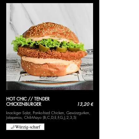
HOT CHIC // TENDER
CHICKENBURGER
13,20 €
knackiger Salat, Panko-fried Chicken, Gewürzgurken,
Jalapenos, Chili-Mayo (B,C,D,E,F,G,J,2,3,5)
Würzig-scharf