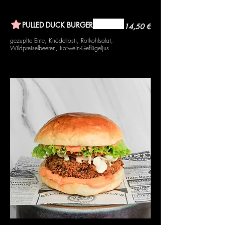
PULLED DUCK BURGER
14,50 €
gezupfte Ente, Knödelrösti, Rotkohlsalat,
Wildpreiselbeeren, Rotwein-Geflügeljus