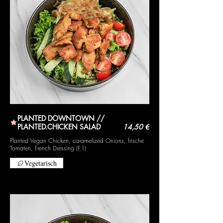
PLANTED DOWNTOWN //
PLANTED.CHICKEN SALAD
14,50 €
Planted Vegan Chicken, caramelized Onions, frische
Tomaten, French Dressing (F,1)
Vegetarisch