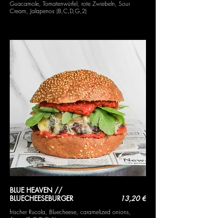
Guacamole, Tomatenwürfel, rote Zwiebeln, Sour
Cream, Jalapenos (B,C,D,G,2)
BLUE HEAVEN //
BLUECHEESEBURGER
13,20 €
frischer Rucola, Bluecheese, caramelized onions,